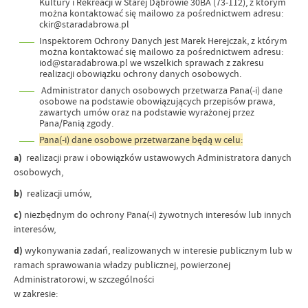
Kultury i Rekreacji w Starej Dąbrowie 30BA (73-112), z którym
można kontaktować się mailowo za pośrednictwem adresu:
ckir@staradabrowa.pl
Inspektorem Ochrony Danych jest Marek Herejczak, z którym
można kontaktować się mailowo za pośrednictwem adresu:
iod@staradabrowa.pl we wszelkich sprawach z zakresu
realizacji obowiązku ochrony danych osobowych.
Administrator danych osobowych przetwarza Pana(-i) dane
osobowe na podstawie obowiązujących przepisów prawa,
zawartych umów oraz na podstawie wyrażonej przez
Pana/Panią zgody.
Pana(-i) dane osobowe przetwarzane będą w celu:
a)
realizacji praw i obowiązków ustawowych Administratora danych
osobowych,
b)
realizacji umów,
c)
niezbędnym do ochrony Pana(-i) żywotnych interesów lub innych
interesów,
d)
wykonywania zadań, realizowanych w interesie publicznym lub w
ramach sprawowania władzy publicznej, powierzonej
Administratorowi, w szczególności
w zakresie: