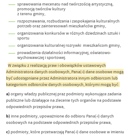
sprawowania mecenatu nad twórczością artystyczną,
promocją twórców kultury
z terenu gminy,
rozpoznawania, rozbudzania i zaspokajania kulturalnych
potrzeb oraz zainteresowań mieszkańców gminy,
organizowania konkursów w różnych dziedzinach sztuki i
sportu
organizowania kulturalnej rozrywki mieszkańcom gminy,
prowadzenia działalności informacyjnej, oświatowo-
wychowawczej i sportowej.
W związku z realizacją praw i obowiązków ustawowych
Administratora danych osobowych, Pana(-i) dane osobowe mogą
być udostępniane przez Administratora innym odbiorcom lub
kategoriom odbiorców danych osobowych, którymi mogą być:
a)
organy władzy publicznej praz podmioty wykonujące zadania
publiczne lub działające na zlecenie tych organów na podstawie
odpowiednich przepisów prawa,
b)
inne podmioty, upoważnione do odbioru Pana(-i) danych
osobowych na podstawie odpowiednich przepisów prawa,
c)
podmioty, które przetwarzają Pana(-i) dane osobowe w imieniu