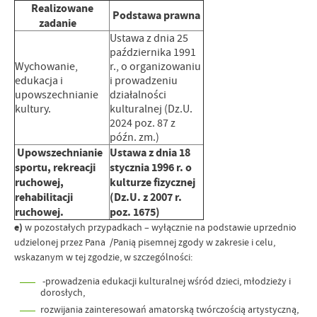
Realizowane
Podstawa prawna
zadanie
Ustawa z dnia 25
października 1991
Wychowanie,
r., o organizowaniu
edukacja i
i prowadzeniu
upowszechnianie
działalności
kultury.
kulturalnej (Dz.U.
2024 poz. 87 z
późn. zm.)
Upowszechnianie
Ustawa z dnia 18
sportu, rekreacji
stycznia 1996 r. o
ruchowej,
kulturze fizycznej
rehabilitacji
(Dz.U. z 2007 r.
ruchowej.
poz. 1675)
e)
w pozostałych przypadkach – wyłącznie na podstawie uprzednio
udzielonej przez Pana /Panią pisemnej zgody w zakresie i celu,
wskazanym w tej zgodzie, w szczególności:
-prowadzenia edukacji kulturalnej wśród dzieci, młodzieży i
dorosłych,
rozwijania zainteresowań amatorską twórczością artystyczną,