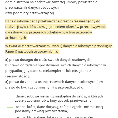
Administratora na podstawie zawartej umowy powierzenia
przetwarzania danych osobowych
(tzw. podmioty przetwarzające).
Dane osobowe będą przetwarzane przez okres niezbędny do
realizacji w/w celów z uwzględnieniem okresów przechowywania
określonych w przepisach odrębnych, w tym przepisów
archiwalnych.
W związku z przetwarzaniem Pana(-i) danych osobowych przysługują
Panu(-i) następujące uprawnienia:
a)
prawo dostępu do treści swoich danych osobowych,
b)
prawo do żądania sprostowania swoich danych osobowych w
przypadku, gdy dane są niekompletne lub niezgodne z
rzeczywistością,
c)
prawo do żądania usunięcia swoich danych osobowych (tzw.
prawo do bycia zapomnianym) w przypadku, gdy:
dane osobowe nie są już niezbędne do celów, w których
zostały zebrane lub w inny sposób przetwarzane,
osoba, której dane dotyczą, cofnęła zgodę i nie ma innej
podstawy prawnej przetwarzania,
osoba, której dane dotyczą, wnosi sprzeciw wobec